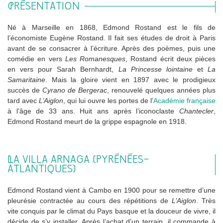
PRÉSENTATION
Né à Marseille en 1868, Edmond Rostand est le fils de
l’économiste Eugène Rostand. Il fait ses études de droit à Paris
avant de se consacrer à l’écriture. Après des poèmes, puis une
comédie en vers
Les Romanesques
, Rostand écrit deux pièces
en vers pour Sarah Bernhardt,
La Princesse lointaine
et
La
Samaritaine
. Mais la gloire vient en 1897 avec le prodigieux
succès de
Cyrano de Bergerac
, renouvelé quelques années plus
tard avec
L’Aiglon
, qui lui ouvre les portes de l’
Académie française
à l’âge de 33 ans. Huit ans après l’iconoclaste
Chantecler
,
Edmond Rostand meurt de la grippe espagnole en 1918.
LA VILLA ARNAGA (PYRÉNÉES-
ATLANTIQUES)
Edmond Rostand vient à Cambo en 1900 pour se remettre d’une
pleurésie contractée au cours des répétitions de
L’Aiglon
. Très
vite conquis par le climat du Pays basque et la douceur de vivre, il
décide de s’y installer. Après l’achat d’un terrain, il commande à